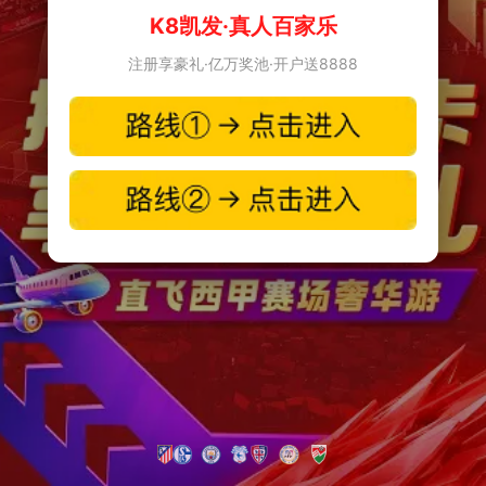
K8凯发·真人百家乐
注册享豪礼·亿万奖池·开户送8888